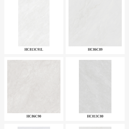
HC813C91L
HC86C89
HC86C90
HC813C80