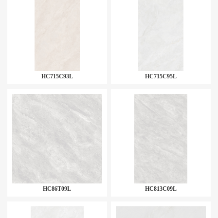
HC715C93L
HC715C95L
HC86T09L
HC813C09L